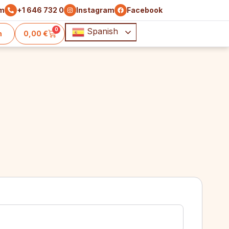
om
+1 646 732 0410
Instagram
Facebook
0
Spanish
n
0,00
€