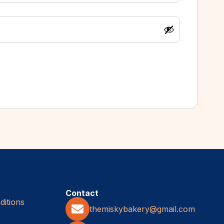
Contact
itions
themiskybakery@gmail.com