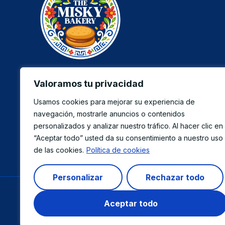
Authentic Peruvian alfajores made with love in
Valoramos tu privacidad
New York. Flavors that hug you, memories that
return.
Usamos cookies para mejorar su experiencia de
navegación, mostrarle anuncios o contenidos
personalizados y analizar nuestro tráfico. Al hacer clic en
“Aceptar todo” usted da su consentimiento a nuestro uso
de las cookies.
Política de cookies
Personalizar
Rechazar todo
Aceptar todo
© 2025 Themiskybakery.com. All rights reserved | Desig